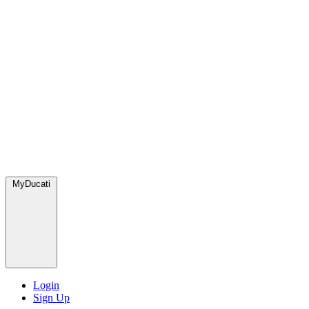
MyDucati
Login
Sign Up