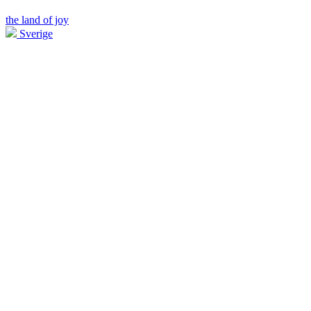
the land of joy
Sverige