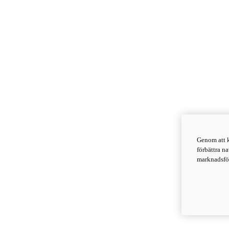
Genom att k
förbättra n
marknadsför