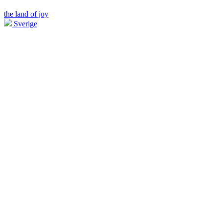
the land of joy
Sverige