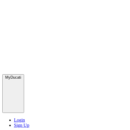
MyDucati
Login
Sign Up