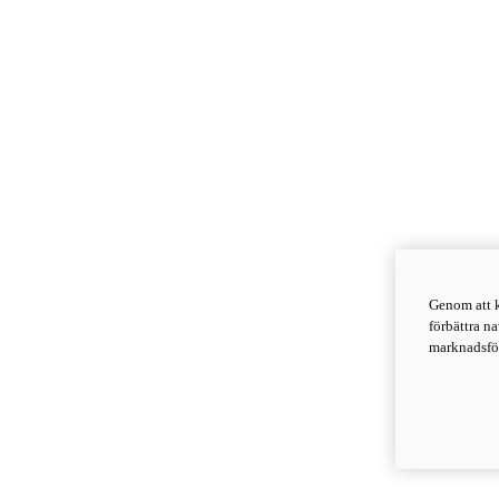
Genom att k
förbättra n
marknadsför