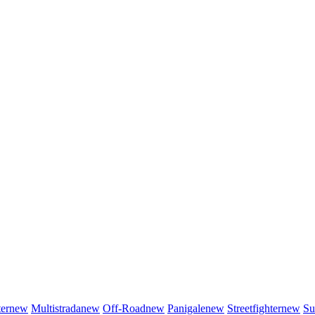
er
new
Multistrada
new
Off-Road
new
Panigale
new
Streetfighter
new
Su