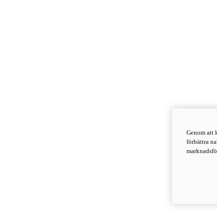
Genom att k
förbättra n
marknadsför