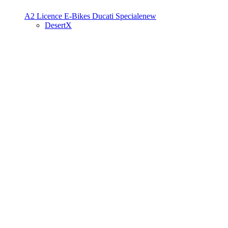
A2 Licence
E-Bikes
Ducati Speciale
new
DesertX