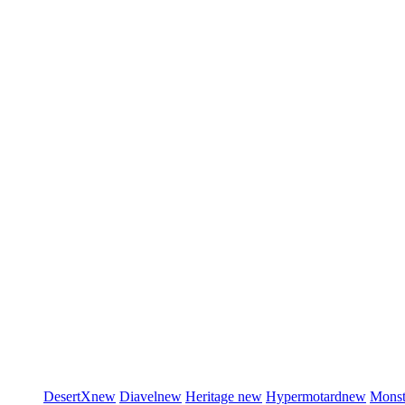
DesertX
new
Diavel
new
Heritage
new
Hypermotard
new
Monst