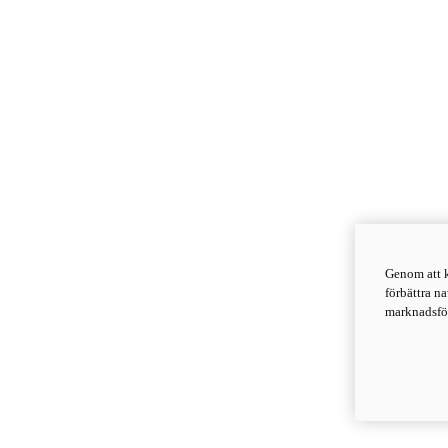
Genom att k
förbättra n
marknadsför