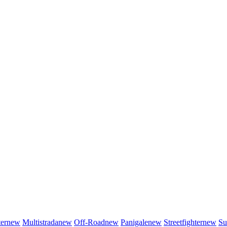
er
new
Multistrada
new
Off-Road
new
Panigale
new
Streetfighter
new
Su