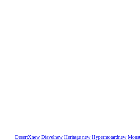
DesertX
new
Diavel
new
Heritage
new
Hypermotard
new
Monst