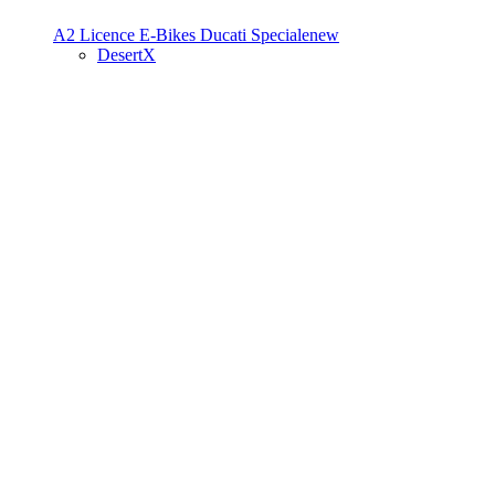
A2 Licence
E-Bikes
Ducati Speciale
new
DesertX