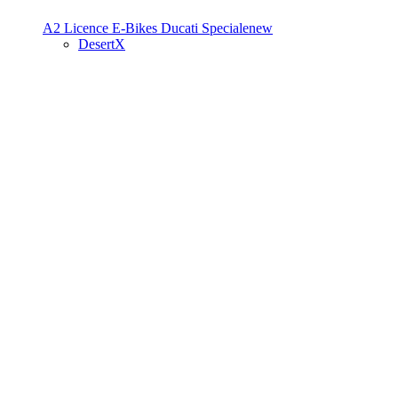
A2 Licence
E-Bikes
Ducati Speciale
new
DesertX