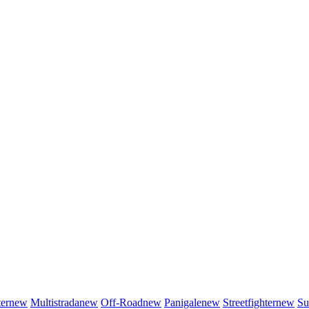
er
new
Multistrada
new
Off-Road
new
Panigale
new
Streetfighter
new
Su