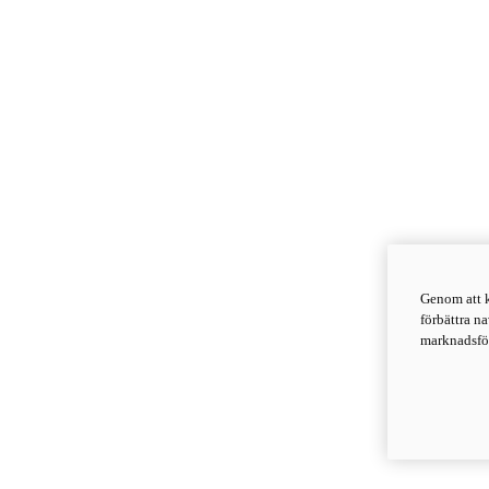
Genom att k
förbättra n
marknadsför