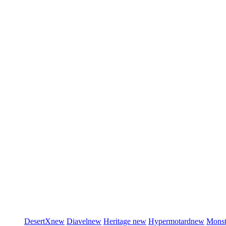
DesertX
new
Diavel
new
Heritage
new
Hypermotard
new
Monst