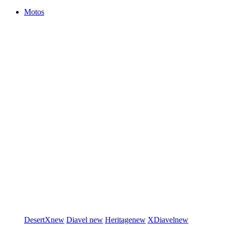
Motos
DesertX
new
Diavel
new
Heritage
new
XDiavel
new