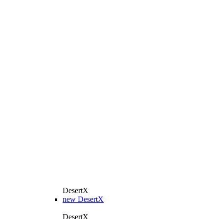
DesertX
new
DesertX
DesertX