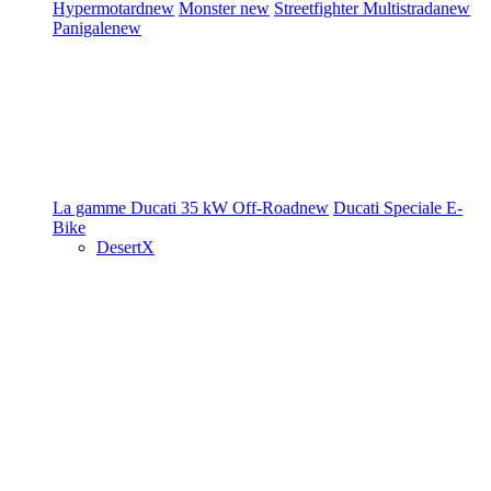
Hypermotard
new
Monster
new
Streetfighter
Multistrada
new
Panigale
new
La gamme Ducati
35 kW
Off-Road
new
Ducati Speciale
E-
Bike
DesertX