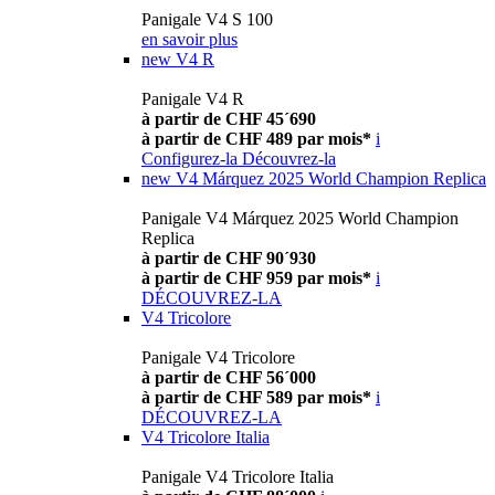
Panigale V4 S 100
en savoir plus
new
V4 R
Panigale V4 R
à partir de CHF 45´690
à partir de CHF 489 par mois*
i
Configurez-la
Découvrez-la
new
V4 Márquez 2025 World Champion Replica
Panigale V4 Márquez 2025 World Champion
Replica
à partir de CHF 90´930
à partir de CHF 959 par mois*
i
DÉCOUVREZ-LA
V4 Tricolore
Panigale V4 Tricolore
à partir de CHF 56´000
à partir de CHF 589 par mois*
i
DÉCOUVREZ-LA
V4 Tricolore Italia
Panigale V4 Tricolore Italia