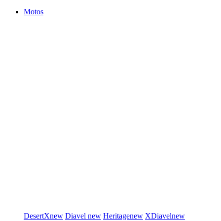
Motos
DesertX
new
Diavel
new
Heritage
new
XDiavel
new