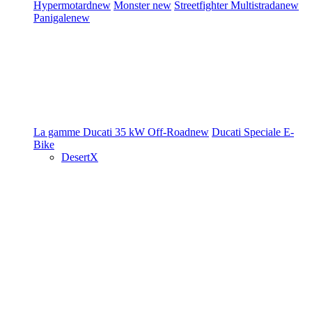
Hypermotard
new
Monster
new
Streetfighter
Multistrada
new
Panigale
new
La gamme Ducati
35 kW
Off-Road
new
Ducati Speciale
E-
Bike
DesertX