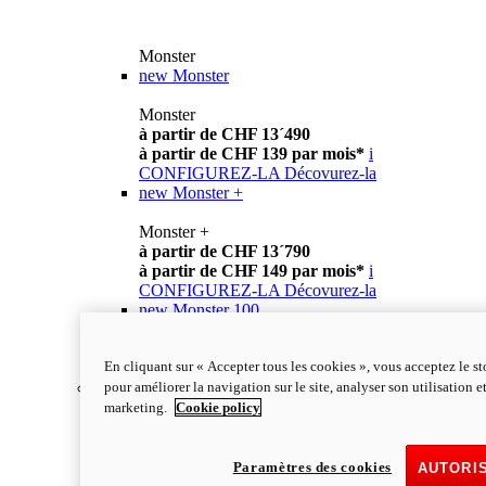
Monster
new
Monster
Monster
à partir de CHF 13´490
à partir de CHF 139 par mois*
i
CONFIGUREZ-LA
Décovurez-la
new
Monster +
Monster +
à partir de CHF 13´790
à partir de CHF 149 par mois*
i
CONFIGUREZ-LA
Décovurez-la
new
Monster 100
Monster 100
En cliquant sur « Accepter tous les cookies », vous acceptez le s
en savoir plus
pour améliorer la navigation sur le site, analyser son utilisation e
Streetfighter
marketing.
Cookie policy
Paramètres des cookies
AUTORI