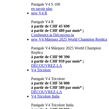
Panigale V4 S 100
en savoir plus
new
V4 R
Panigale V4 R
à partir de CHF 45´690
à partir de CHF 489 par mois*
i
Configurez-la
Découvrez-la
new
V4 Márquez 2025 World Champion Replica
Panigale V4 Márquez 2025 World Champion
Replica
à partir de CHF 90´390
à partir de CHF 959 par mois*
i
DÉCOUVREZ-LA
V4 Tricolore
Panigale V4 Tricolore
à partir de CHF 56´000
à partir de CHF 589 par mois*
i
DÉCOUVREZ-LA
V4 Tricolore Italia
Panigale V4 Tricolore Italia