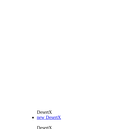
DesertX
new
DesertX
DesertX