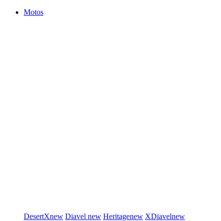
Motos
DesertX
new
Diavel
new
Heritage
new
XDiavel
new