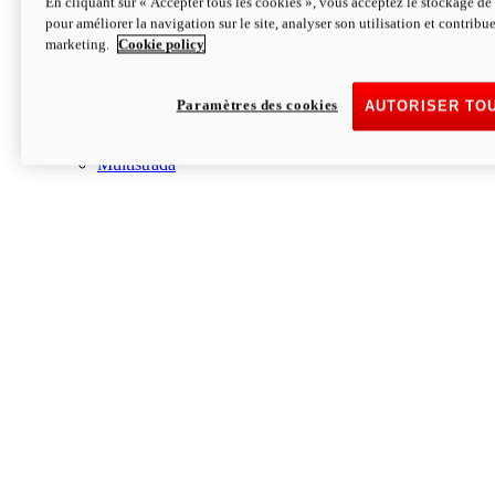
En cliquant sur « Accepter tous les cookies », vous acceptez le stockage de 
Streetfighter V4 S
pour améliorer la navigation sur le site, analyser son utilisation et contribue
à partir de CHF 28´290
marketing.
Cookie policy
à partir de CHF 299 par mois*
i
CONFIGUREZ-LA
DÉCOUVREZ-LA
new
V4 S 100
Paramètres des cookies
AUTORISER TO
Streetfighter V4 S 100
en savoir plus
Multistrada