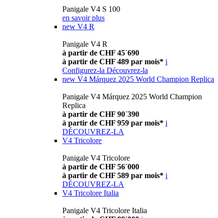
Panigale V4 S 100
en savoir plus
new
V4 R
Panigale V4 R
à partir de CHF 45´690
à partir de CHF 489 par mois*
i
Configurez-la
Découvrez-la
new
V4 Márquez 2025 World Champion Replica
Panigale V4 Márquez 2025 World Champion
Replica
à partir de CHF 90´390
à partir de CHF 959 par mois*
i
DÉCOUVREZ-LA
V4 Tricolore
Panigale V4 Tricolore
à partir de CHF 56´000
à partir de CHF 589 par mois*
i
DÉCOUVREZ-LA
V4 Tricolore Italia
Panigale V4 Tricolore Italia