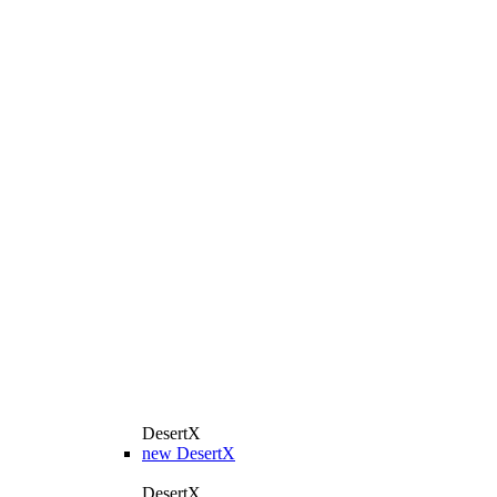
DesertX
new
DesertX
DesertX