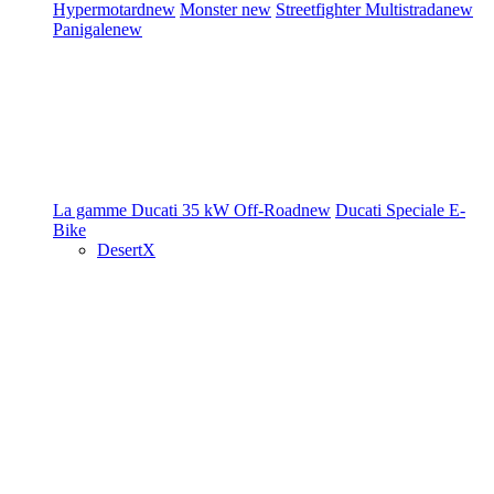
Hypermotard
new
Monster
new
Streetfighter
Multistrada
new
Panigale
new
La gamme Ducati
35 kW
Off-Road
new
Ducati Speciale
E-
Bike
DesertX