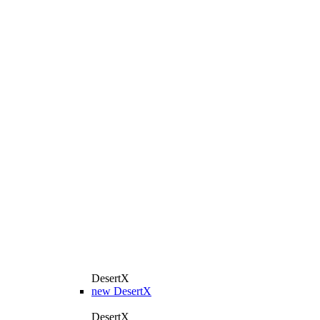
DesertX
new
DesertX
DesertX