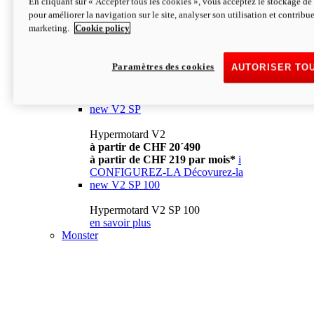
En cliquant sur « Accepter tous les cookies », vous acceptez le stockage de 
à partir de CHF 13´990
i
pour améliorer la navigation sur le site, analyser son utilisation et contribue
CONFIGUREZ-LA
Décovurez-la
marketing.
Cookie policy
new
V2
Hypermotard V2
Paramètres des cookies
AUTORISER TO
à partir de CHF 15´990
à partir de CHF 169 par mois*
i
CONFIGUREZ-LA
Décovurez-la
new
V2 SP
Hypermotard V2
à partir de CHF 20´490
à partir de CHF 219 par mois*
i
CONFIGUREZ-LA
Décovurez-la
new
V2 SP 100
Hypermotard V2 SP 100
en savoir plus
Monster