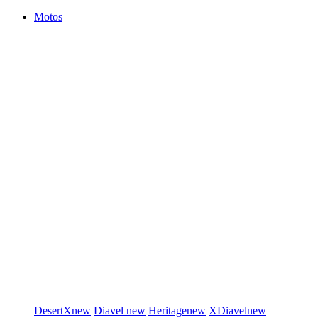
Motos
DesertX
new
Diavel
new
Heritage
new
XDiavel
new