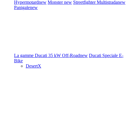
Hypermotard
new
Monster
new
Streetfighter
Multistrada
new
Panigale
new
La gamme Ducati
35 kW
Off-Road
new
Ducati Speciale
E-
Bike
DesertX