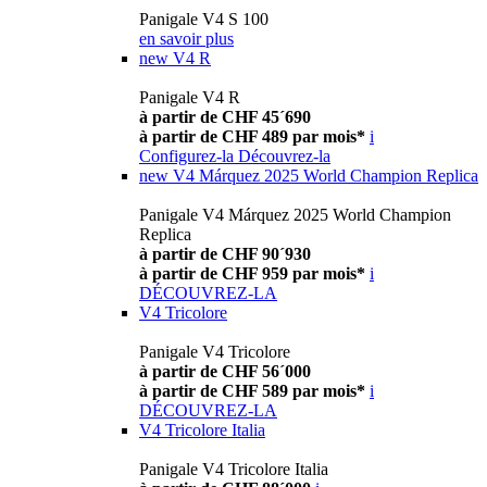
Panigale V4 S 100
en savoir plus
new
V4 R
Panigale V4 R
à partir de CHF 45´690
à partir de CHF 489 par mois*
i
Configurez-la
Découvrez-la
new
V4 Márquez 2025 World Champion Replica
Panigale V4 Márquez 2025 World Champion
Replica
à partir de CHF 90´930
à partir de CHF 959 par mois*
i
DÉCOUVREZ-LA
V4 Tricolore
Panigale V4 Tricolore
à partir de CHF 56´000
à partir de CHF 589 par mois*
i
DÉCOUVREZ-LA
V4 Tricolore Italia
Panigale V4 Tricolore Italia