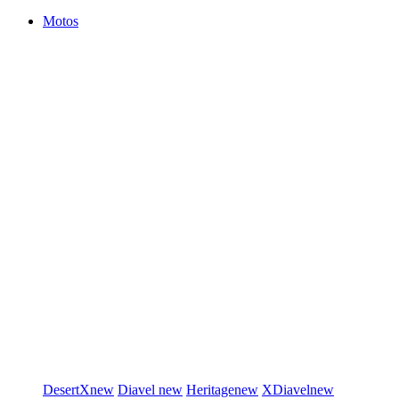
Motos
DesertX
new
Diavel
new
Heritage
new
XDiavel
new