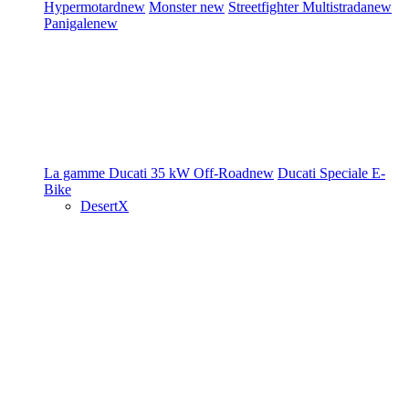
Hypermotard
new
Monster
new
Streetfighter
Multistrada
new
Panigale
new
La gamme Ducati
35 kW
Off-Road
new
Ducati Speciale
E-
Bike
DesertX