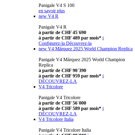
Panigale V4 S 100
en savoir plus
new
V4 R
Panigale V4 R
à partir de CHF 45´690
à partir de CHF 489 par mois*
i
Configurez-la
Découvrez-la
new
V4 Márquez 2025 World Champion Replica
Panigale V4 Márquez 2025 World Champion
Replica
à partir de CHF 90´390
à partir de CHF 959 par mois*
i
DÉCOUVREZ-LA
V4 Tricolore
Panigale V4 Tricolore
à partir de CHF 56´000
à partir de CHF 589 par mois*
i
DÉCOUVREZ-LA
V4 Tricolore Italia
Panigale V4 Tricolore Italia