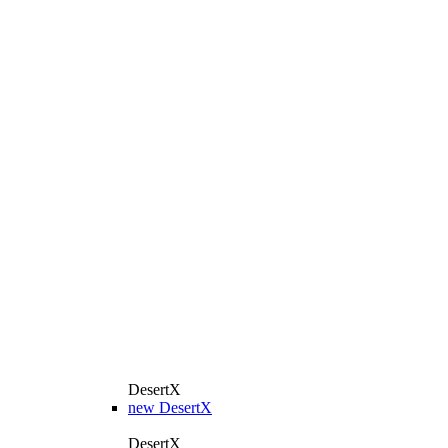
DesertX
new
DesertX
DesertX