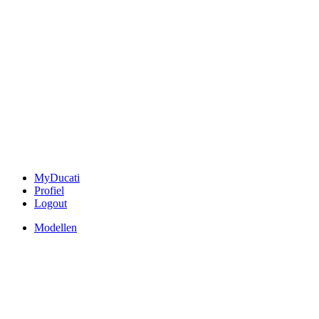
MyDucati
Profiel
Logout
Modellen