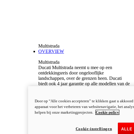
Multistrada
OVERVIEW
Multistrada
Ducati Multistrada neemt u mee op een
ontdekkingsreis door ongelooflijke
landschappen, over de grenzen heen. Ducati
biedt ook 4 jaar garantie op alle modellen van de
Multistrada range met de 4Ever Ducati garantie.
Met de Ducati Multistrada wordt de wereld
groter.
Door op “Alle cookies accepteren” te klikken gaat u akkoord
Ontdek meer
apparaat voor het verbeteren van websitenavigatie, het analy
V2
helpen bij onze marketingprojecten.
Cookie policy
Multistrada V2
115,6 PK
Vermogen
Cookie-instellingen
ALLE
92,1 nm
Koppel