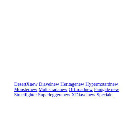
DesertX
new
Diavel
new
Heritage
new
Hypermotard
new
Monster
new
Multistrada
new
Off-road
new
Panigale
new
Streetfighter
Superleggera
new
XDiavel
new
Speciale