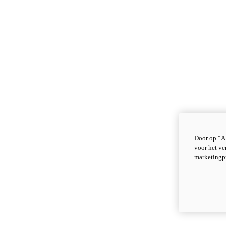
Door op “Al
voor het ve
marketingp