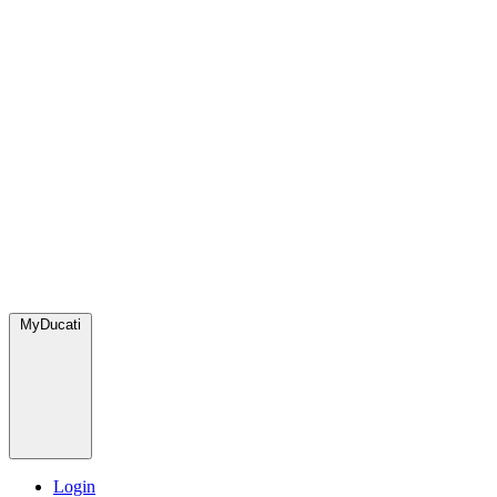
MyDucati
Login