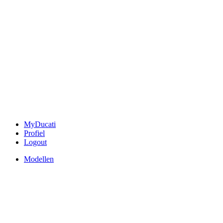
MyDucati
Profiel
Logout
Modellen