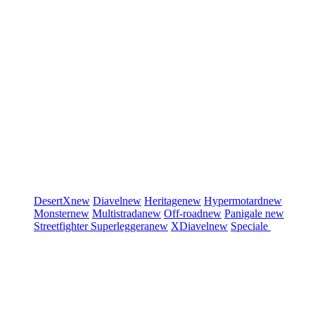
DesertX
new
Diavel
new
Heritage
new
Hypermotard
new
Monster
new
Multistrada
new
Off-road
new
Panigale
new
Streetfighter
Superleggera
new
XDiavel
new
Speciale