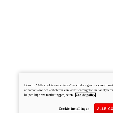
Door op “Alle cookies accepteren” te klikken gaat u akkoord me
apparaat voor het verbeteren van websitenavigatie, het analyser
helpen bij onze marketingprojecten.
Cookie policy
Cookie-instellingen
ALLE C