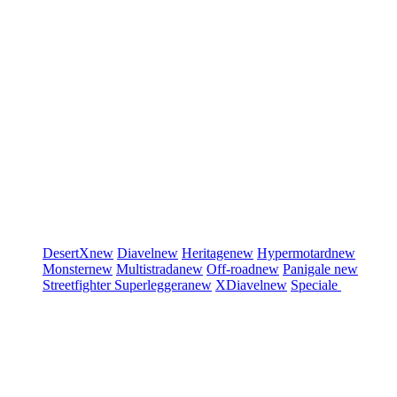
DesertX
new
Diavel
new
Heritage
new
Hypermotard
new
Monster
new
Multistrada
new
Off-road
new
Panigale
new
Streetfighter
Superleggera
new
XDiavel
new
Speciale