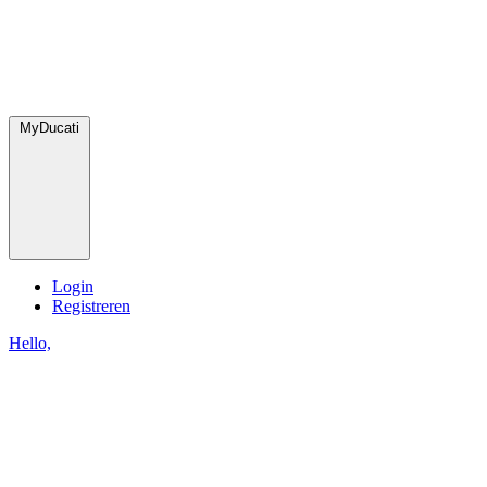
MyDucati
Login
Registreren
Hello,