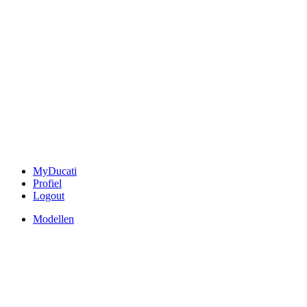
MyDucati
Profiel
Logout
Modellen