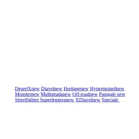
DesertX
new
Diavel
new
Heritage
new
Hypermotard
new
Monster
new
Multistrada
new
Off-road
new
Panigale
new
Streetfighter
Superleggera
new
XDiavel
new
Speciale