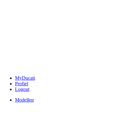
MyDucati
Profiel
Logout
Modellen