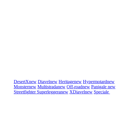
DesertX
new
Diavel
new
Heritage
new
Hypermotard
new
Monster
new
Multistrada
new
Off-road
new
Panigale
new
Streetfighter
Superleggera
new
XDiavel
new
Speciale