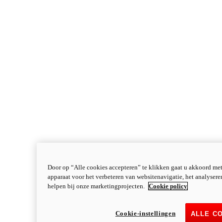
Door op “Alle cookies accepteren” te klikken gaat u akkoord me
apparaat voor het verbeteren van websitenavigatie, het analyser
helpen bij onze marketingprojecten.
Cookie policy
Cookie-instellingen
ALLE C