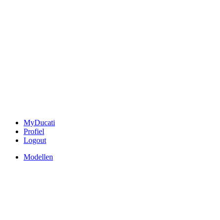
MyDucati
Profiel
Logout
Modellen