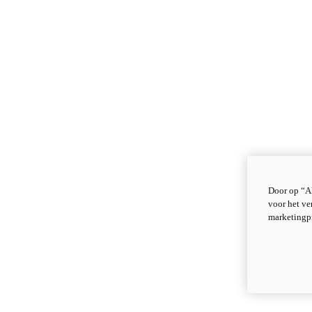
Door op “Al
voor het ve
marketingp