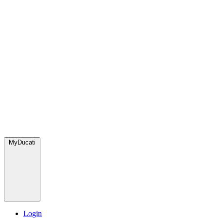
MyDucati
Login