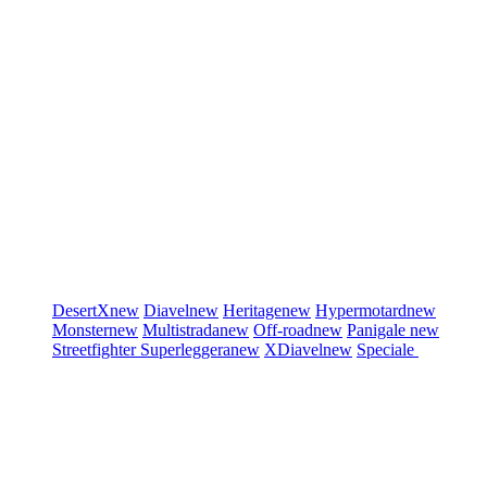
DesertX
new
Diavel
new
Heritage
new
Hypermotard
new
Monster
new
Multistrada
new
Off-road
new
Panigale
new
Streetfighter
Superleggera
new
XDiavel
new
Speciale