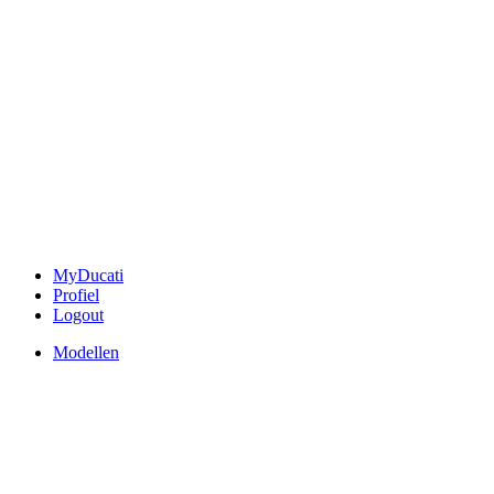
MyDucati
Profiel
Logout
Modellen