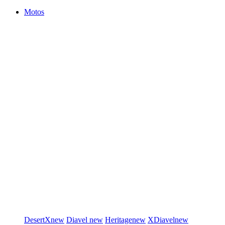
Motos
DesertX
new
Diavel
new
Heritage
new
XDiavel
new