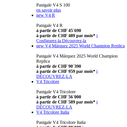
Panigale V4 S 100
en savoir plus
new
V4 R
Panigale V4 R
à partir de CHF 45´690
à partir de CHF 489 par mois*
i
Configurez-la
Découvrez-la
new
V4 Márquez 2025 World Champion Replica
Panigale V4 Márquez 2025 World Champion
Replica
à partir de CHF 90´390
à partir de CHF 959 par mois*
i
DÉCOUVREZ-LA
V4 Tricolore
Panigale V4 Tricolore
à partir de CHF 56´000
à partir de CHF 589 par mois*
i
DÉCOUVREZ-LA
V4 Tricolore Italia
Panigale V4 Tricolore Italia