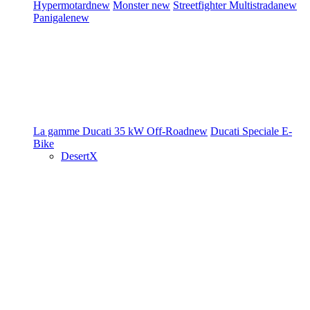
Hypermotard
new
Monster
new
Streetfighter
Multistrada
new
Panigale
new
La gamme Ducati
35 kW
Off-Road
new
Ducati Speciale
E-
Bike
DesertX