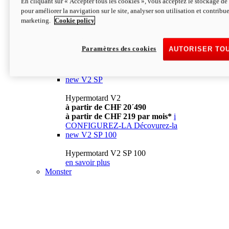
En cliquant sur « Accepter tous les cookies », vous acceptez le stockage de 
à partir de CHF 13´990
i
pour améliorer la navigation sur le site, analyser son utilisation et contribue
CONFIGUREZ-LA
Décovurez-la
marketing.
Cookie policy
new
V2
Hypermotard V2
Paramètres des cookies
AUTORISER TO
à partir de CHF 15´990
à partir de CHF 169 par mois*
i
CONFIGUREZ-LA
Décovurez-la
new
V2 SP
Hypermotard V2
à partir de CHF 20´490
à partir de CHF 219 par mois*
i
CONFIGUREZ-LA
Décovurez-la
new
V2 SP 100
Hypermotard V2 SP 100
en savoir plus
Monster