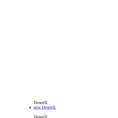
DesertX
new
DesertX
DesertX