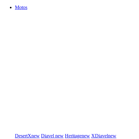
Motos
DesertX
new
Diavel
new
Heritage
new
XDiavel
new