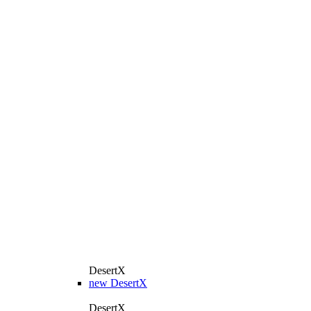
DesertX
new
DesertX
DesertX