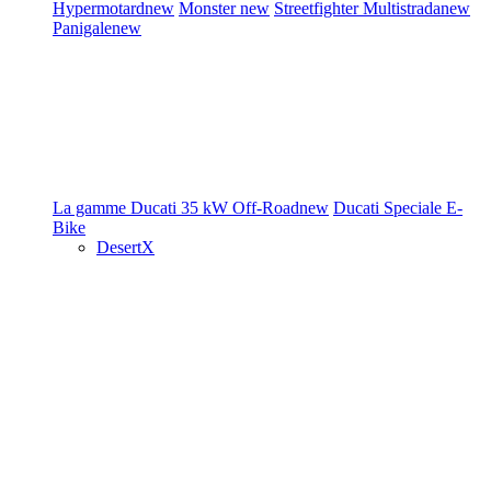
Hypermotard
new
Monster
new
Streetfighter
Multistrada
new
Panigale
new
La gamme Ducati
35 kW
Off-Road
new
Ducati Speciale
E-
Bike
DesertX