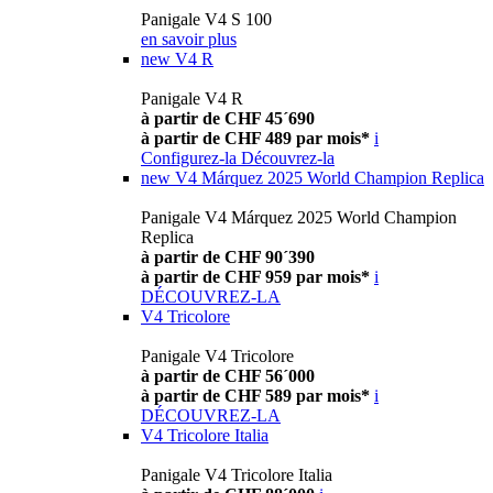
Panigale V4 S 100
en savoir plus
new
V4 R
Panigale V4 R
à partir de CHF 45´690
à partir de CHF 489 par mois*
i
Configurez-la
Découvrez-la
new
V4 Márquez 2025 World Champion Replica
Panigale V4 Márquez 2025 World Champion
Replica
à partir de CHF 90´390
à partir de CHF 959 par mois*
i
DÉCOUVREZ-LA
V4 Tricolore
Panigale V4 Tricolore
à partir de CHF 56´000
à partir de CHF 589 par mois*
i
DÉCOUVREZ-LA
V4 Tricolore Italia
Panigale V4 Tricolore Italia