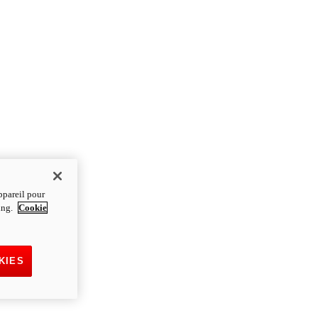
ppareil pour
ting.
Cookie
KIES