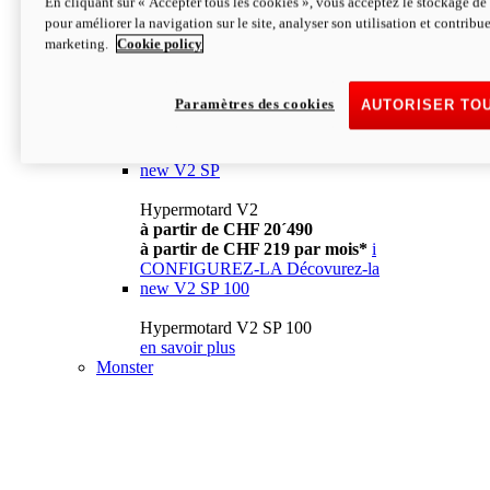
En cliquant sur « Accepter tous les cookies », vous acceptez le stockage de 
à partir de CHF 13´990
i
pour améliorer la navigation sur le site, analyser son utilisation et contribue
CONFIGUREZ-LA
Décovurez-la
marketing.
Cookie policy
new
V2
Hypermotard V2
Paramètres des cookies
AUTORISER TO
à partir de CHF 15´990
à partir de CHF 169 par mois*
i
CONFIGUREZ-LA
Décovurez-la
new
V2 SP
Hypermotard V2
à partir de CHF 20´490
à partir de CHF 219 par mois*
i
CONFIGUREZ-LA
Décovurez-la
new
V2 SP 100
Hypermotard V2 SP 100
en savoir plus
Monster