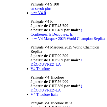
Panigale V4 S 100
en savoir plus
new
V4 R
Panigale V4 R
à partir de CHF 45´690
à partir de CHF 489 par mois*
i
Configurez-la
Découvrez-la
new
V4 Márquez 2025 World Champion Replica
Panigale V4 Márquez 2025 World Champion
Replica
à partir de CHF 90´390
à partir de CHF 959 par mois*
i
DÉCOUVREZ-LA
V4 Tricolore
Panigale V4 Tricolore
à partir de CHF 56´000
à partir de CHF 589 par mois*
i
DÉCOUVREZ-LA
V4 Tricolore Italia
Panigale V4 Tricolore Italia