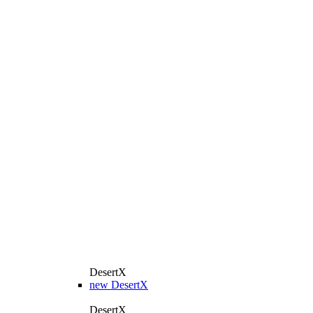
DesertX
new
DesertX
DesertX