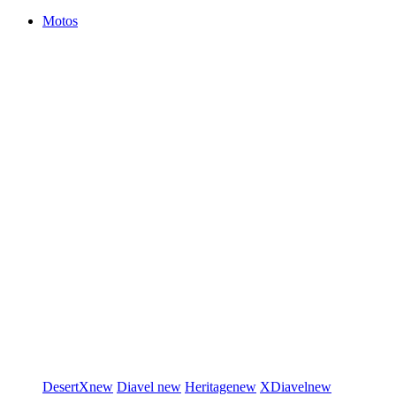
Motos
DesertX
new
Diavel
new
Heritage
new
XDiavel
new