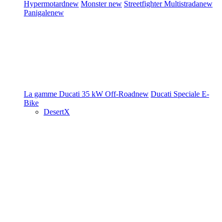
Hypermotard
new
Monster
new
Streetfighter
Multistrada
new
Panigale
new
La gamme Ducati
35 kW
Off-Road
new
Ducati Speciale
E-
Bike
DesertX