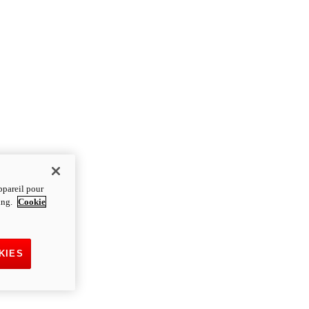
ppareil pour
ting.
Cookie
KIES