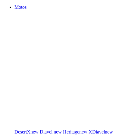
Motos
DesertX
new
Diavel
new
Heritage
new
XDiavel
new