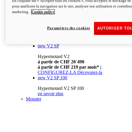
En cliquant sur « Accepter tous les cookies », vous acceptez le stockage de 
à partir de CHF 13´990
i
pour améliorer la navigation sur le site, analyser son utilisation et contribue
CONFIGUREZ-LA
Décovurez-la
marketing.
Cookie policy
new
V2
Hypermotard V2
Paramètres des cookies
AUTORISER TO
à partir de CHF 15´990
à partir de CHF 169 par mois*
i
CONFIGUREZ-LA
Décovurez-la
new
V2 SP
Hypermotard V2
à partir de CHF 20´490
à partir de CHF 219 par mois*
i
CONFIGUREZ-LA
Décovurez-la
new
V2 SP 100
Hypermotard V2 SP 100
en savoir plus
Monster