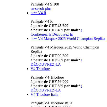
Panigale V4 S 100
en savoir plus
new
V4 R
Panigale V4 R
à partir de CHF 45´690
à partir de CHF 489 par mois*
i
Configurez-la
Découvrez-la
new
V4 Márquez 2025 World Champion Replica
Panigale V4 Márquez 2025 World Champion
Replica
à partir de CHF 90´390
à partir de CHF 959 par mois*
i
DÉCOUVREZ-LA
V4 Tricolore
Panigale V4 Tricolore
à partir de CHF 56´000
à partir de CHF 589 par mois*
i
DÉCOUVREZ-LA
V4 Tricolore Italia
Panigale V4 Tricolore Italia