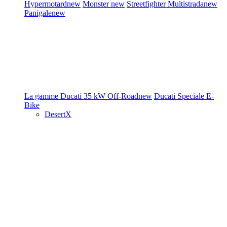
Hypermotard
new
Monster
new
Streetfighter
Multistrada
new
Panigale
new
La gamme Ducati
35 kW
Off-Road
new
Ducati Speciale
E-
Bike
DesertX