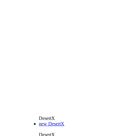
DesertX
new
DesertX
DesertX