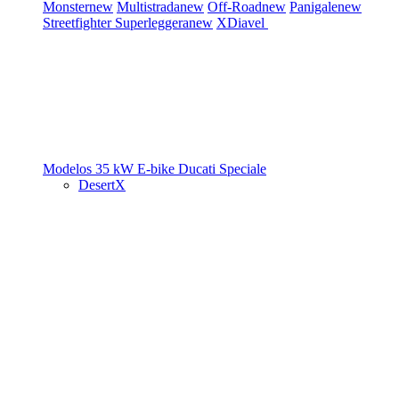
Monster
new
Multistrada
new
Off-Road
new
Panigale
new
Streetfighter
Superleggera
new
XDiavel
Modelos 35 kW
E-bike
Ducati Speciale
DesertX