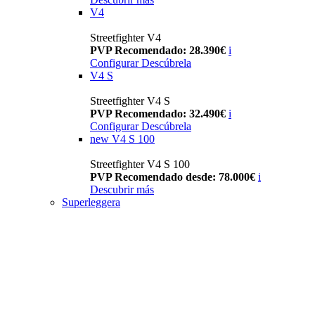
V4
Streetfighter V4
PVP Recomendado: 28.390€
i
Configurar
Descúbrela
V4 S
Streetfighter V4 S
PVP Recomendado: 32.490€
i
Configurar
Descúbrela
new
V4 S 100
Streetfighter V4 S 100
PVP Recomendado desde: 78.000€
i
Descubrir más
Superleggera