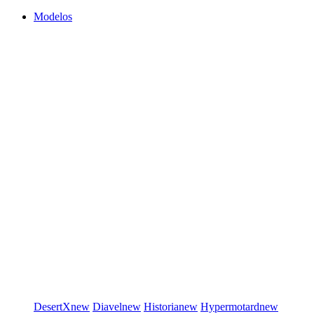
Modelos
DesertX
new
Diavel
new
Historia
new
Hypermotard
new