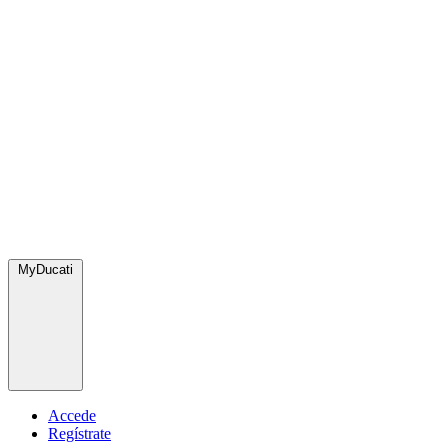
MyDucati
Accede
Regístrate