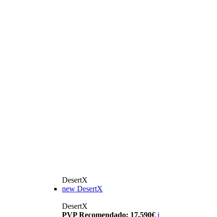
DesertX
new
DesertX
DesertX
PVP Recomendado: 17.590€
i