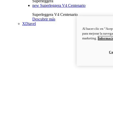
Superleggera
new
Superleggera V4 Centenario
Superleggera V4 Centenario
Descubrir más
XDiavel
Al hacer clic en “Acep
para mejorar la navega
marketing.
Informació
Co