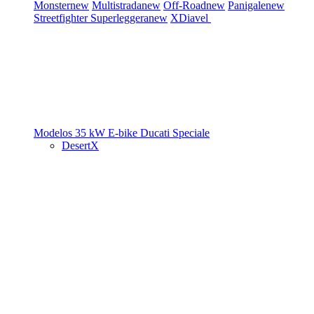
Monster
new
Multistrada
new
Off-Road
new
Panigale
new
Streetfighter
Superleggera
new
XDiavel
Modelos 35 kW
E-bike
Ducati Speciale
DesertX