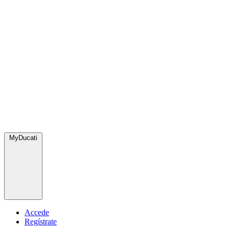
MyDucati
Accede
Regístrate