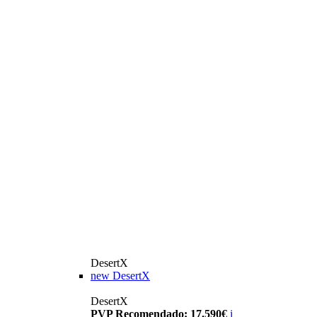
DesertX
new
DesertX
DesertX
PVP Recomendado: 17.590€
i