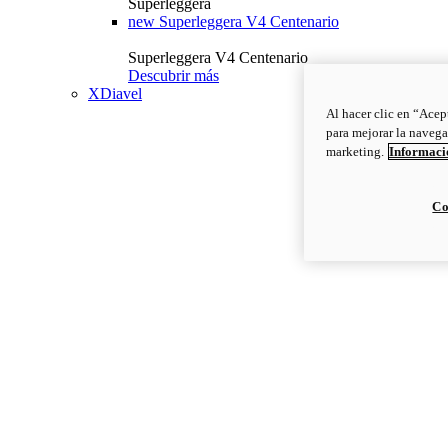
Superleggera
new
Superleggera V4 Centenario
Superleggera V4 Centenario
Descubrir más
XDiavel
Al hacer clic en “Acep
para mejorar la navega
marketing.
Informació
Co