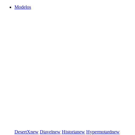
Modelos
DesertX
new
Diavel
new
Historia
new
Hypermotard
new