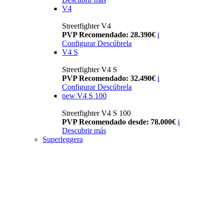
V4
Streetfighter V4
PVP Recomendado: 28.390€
i
Configurar
Descúbrela
V4 S
Streetfighter V4 S
PVP Recomendado: 32.490€
i
Configurar
Descúbrela
new
V4 S 100
Streetfighter V4 S 100
PVP Recomendado desde: 78.000€
i
Descubrir más
Superleggera