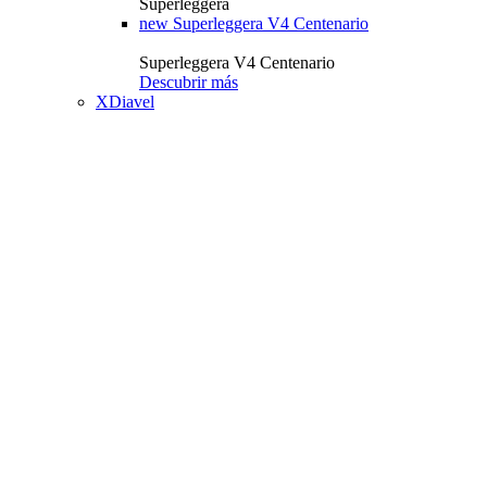
Superleggera
new
Superleggera V4 Centenario
Superleggera V4 Centenario
Descubrir más
XDiavel