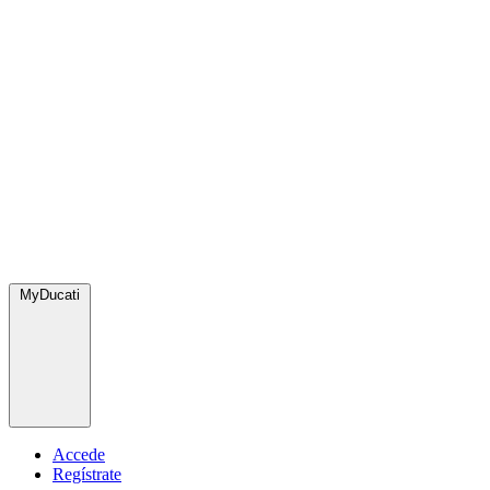
MyDucati
Accede
Regístrate