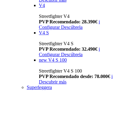
V4
Streetfighter V4
PVP Recomendado: 28.390€
i
Configurar
Descúbrela
V4 S
Streetfighter V4 S
PVP Recomendado: 32.490€
i
Configurar
Descúbrela
new
V4 S 100
Streetfighter V4 S 100
PVP Recomendado desde: 78.000€
i
Descubrir más
Superleggera