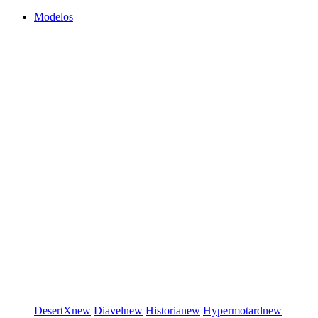
Modelos
DesertX
new
Diavel
new
Historia
new
Hypermotard
new