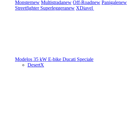
Monster
new
Multistrada
new
Off-Road
new
Panigale
new
Streetfighter
Superleggera
new
XDiavel
Modelos 35 kW
E-bike
Ducati Speciale
DesertX