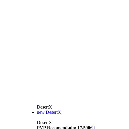
DesertX
new
DesertX
DesertX
PVP Recomendado: 17.590€
i