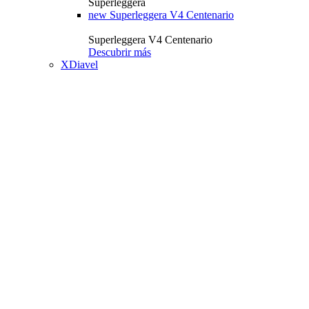
Superleggera
new
Superleggera V4 Centenario
Superleggera V4 Centenario
Descubrir más
XDiavel