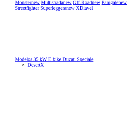
Monster
new
Multistrada
new
Off-Road
new
Panigale
new
Streetfighter
Superleggera
new
XDiavel
Modelos 35 kW
E-bike
Ducati Speciale
DesertX