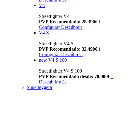
V4
Streetfighter V4
PVP Recomendado: 28.390€
i
Configurar
Descúbrela
V4 S
Streetfighter V4 S
PVP Recomendado: 32.490€
i
Configurar
Descúbrela
new
V4 S 100
Streetfighter V4 S 100
PVP Recomendado desde: 78.000€
i
Descubrir más
Superleggera