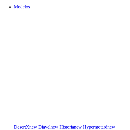
Modelos
DesertX
new
Diavel
new
Historia
new
Hypermotard
new