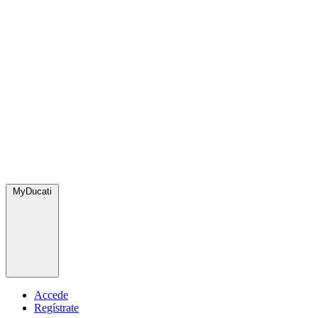
MyDucati
Accede
Regístrate