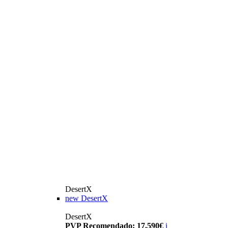
DesertX
new
DesertX
DesertX
PVP Recomendado: 17.590€
i