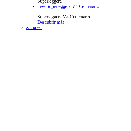
Superleggera
new
Superleggera V4 Centenario
Superleggera V4 Centenario
Descubrir más
XDiavel