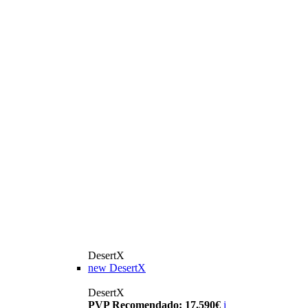
DesertX
new
DesertX
DesertX
PVP Recomendado: 17.590€
i