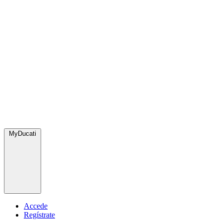
MyDucati
Accede
Regístrate