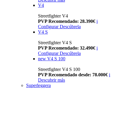
V4
Streetfighter V4
PVP Recomendado: 28.390€
i
Configurar
Descúbrela
V4 S
Streetfighter V4 S
PVP Recomendado: 32.490€
i
Configurar
Descúbrela
new
V4 S 100
Streetfighter V4 S 100
PVP Recomendado desde: 78.000€
i
Descubrir más
Superleggera