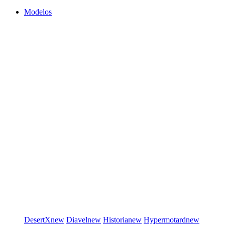
Modelos
DesertX
new
Diavel
new
Historia
new
Hypermotard
new