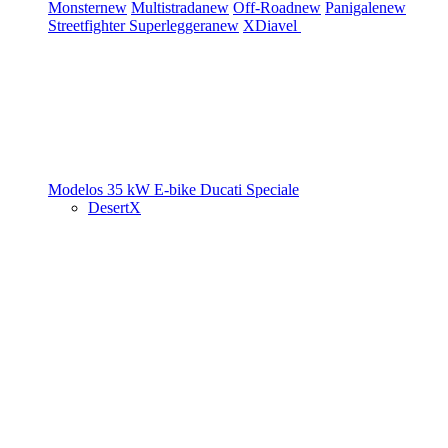
Monster
new
Multistrada
new
Off-Road
new
Panigale
new
Streetfighter
Superleggera
new
XDiavel
Modelos 35 kW
E-bike
Ducati Speciale
DesertX