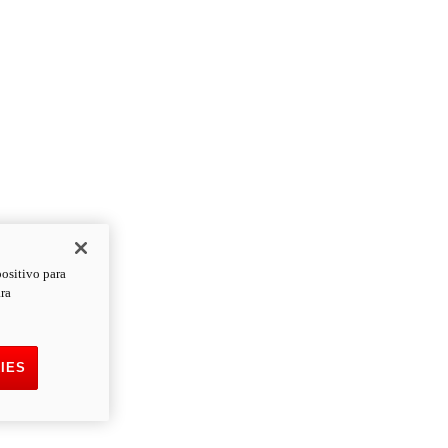
positivo para
ara
IES