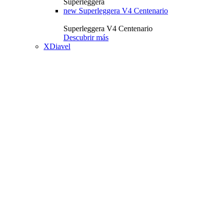
Superleggera
new
Superleggera V4 Centenario
Superleggera V4 Centenario
Descubrir más
XDiavel