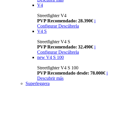
V4
Streetfighter V4
PVP Recomendado: 28.390€
i
Configurar
Descúbrela
V4 S
Streetfighter V4 S
PVP Recomendado: 32.490€
i
Configurar
Descúbrela
new
V4 S 100
Streetfighter V4 S 100
PVP Recomendado desde: 78.000€
i
Descubrir más
Superleggera