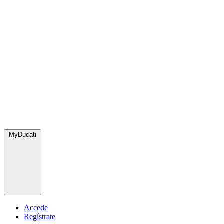
MyDucati
Accede
Regístrate