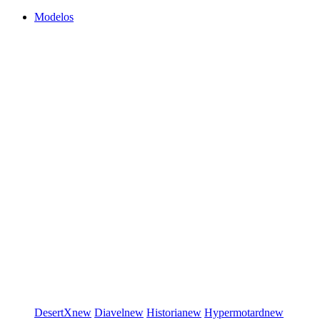
Modelos
DesertX
new
Diavel
new
Historia
new
Hypermotard
new