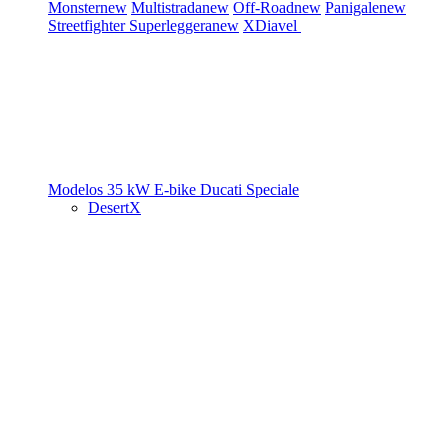
Monster
new
Multistrada
new
Off-Road
new
Panigale
new
Streetfighter
Superleggera
new
XDiavel
Modelos 35 kW
E-bike
Ducati Speciale
DesertX