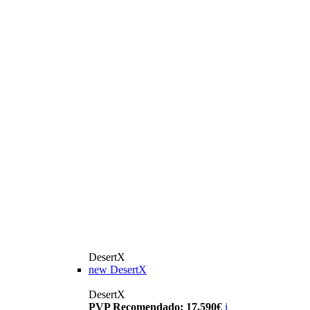
DesertX
new
DesertX
DesertX
PVP Recomendado: 17.590€
i