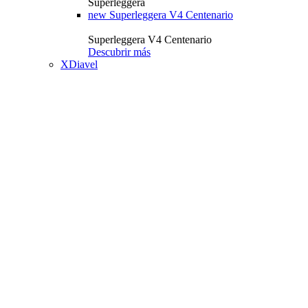
Superleggera
new
Superleggera V4 Centenario
Superleggera V4 Centenario
Descubrir más
XDiavel