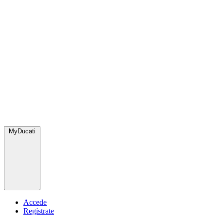
MyDucati
Accede
Regístrate