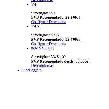
V4
Streetfighter V4
PVP Recomendado: 28.390€
i
Configurar
Descúbrela
V4 S
Streetfighter V4 S
PVP Recomendado: 32.490€
i
Configurar
Descúbrela
new
V4 S 100
Streetfighter V4 S 100
PVP Recomendado desde: 78.000€
i
Descubrir más
Superleggera