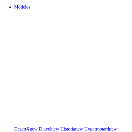
Modelos
DesertX
new
Diavel
new
Historia
new
Hypermotard
new