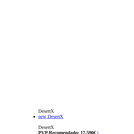
DesertX
new
DesertX
DesertX
PVP Recomendado: 17.590€
i