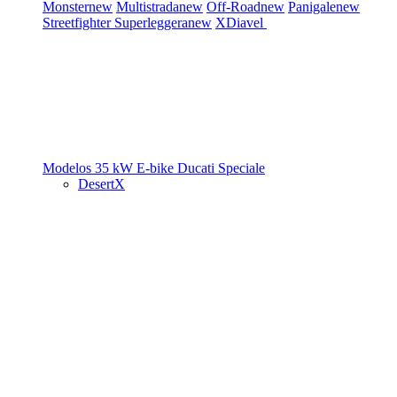
Monster
new
Multistrada
new
Off-Road
new
Panigale
new
Streetfighter
Superleggera
new
XDiavel
Modelos 35 kW
E-bike
Ducati Speciale
DesertX