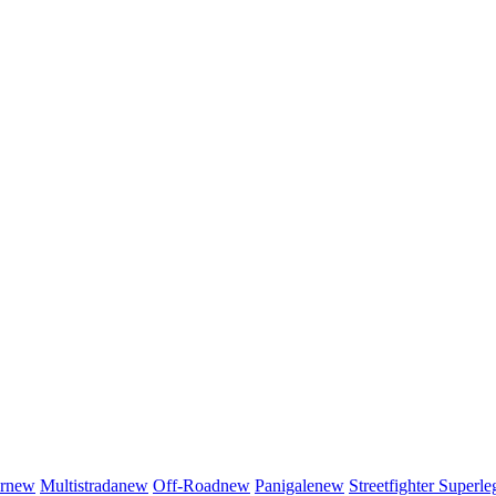
r
new
Multistrada
new
Off-Road
new
Panigale
new
Streetfighter
Superle