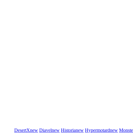
DesertX
new
Diavel
new
Historia
new
Hypermotard
new
Monste