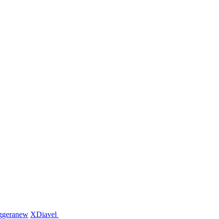
ggera
new
XDiavel