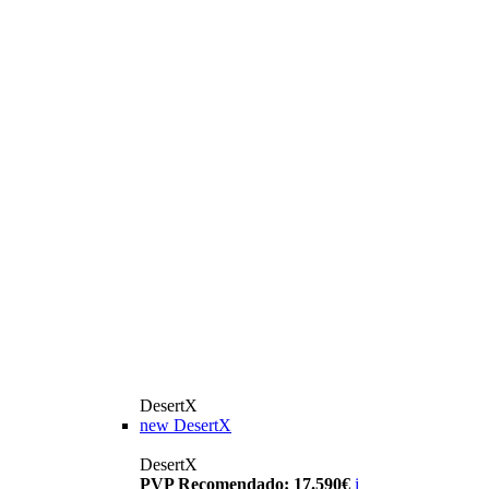
DesertX
new
DesertX
DesertX
PVP Recomendado: 17.590€
i