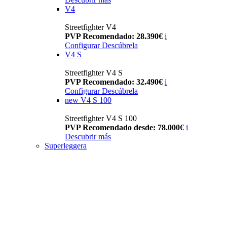
V4
Streetfighter V4
PVP Recomendado: 28.390€
i
Configurar
Descúbrela
V4 S
Streetfighter V4 S
PVP Recomendado: 32.490€
i
Configurar
Descúbrela
new
V4 S 100
Streetfighter V4 S 100
PVP Recomendado desde: 78.000€
i
Descubrir más
Superleggera