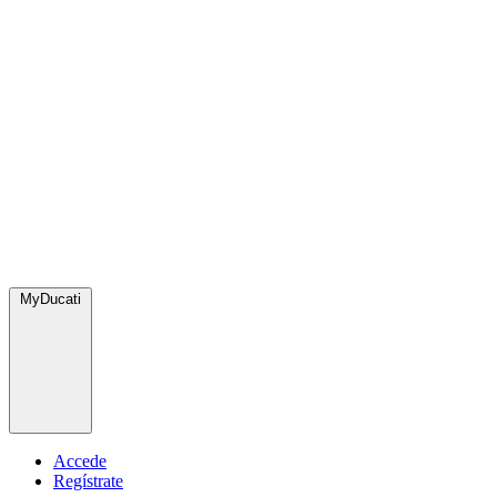
MyDucati
Accede
Regístrate