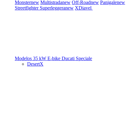
Monster
new
Multistrada
new
Off-Road
new
Panigale
new
Streetfighter
Superleggera
new
XDiavel
Modelos 35 kW
E-bike
Ducati Speciale
DesertX