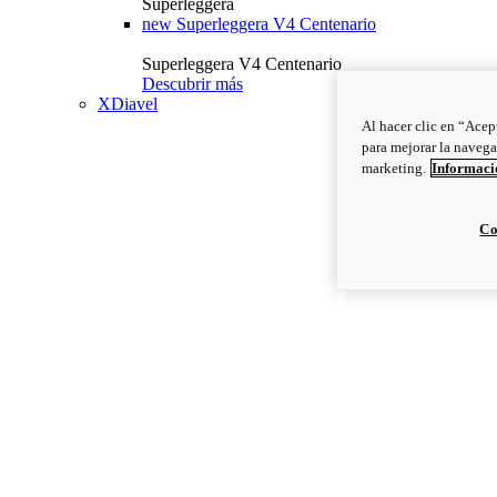
Superleggera
new
Superleggera V4 Centenario
Superleggera V4 Centenario
Descubrir más
XDiavel
Al hacer clic en “Acep
para mejorar la navega
marketing.
Informació
Co