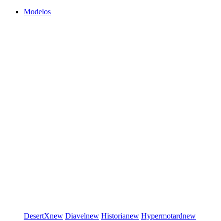
Modelos
DesertX
new
Diavel
new
Historia
new
Hypermotard
new