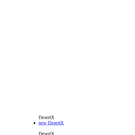
DesertX
new
DesertX
DesertX