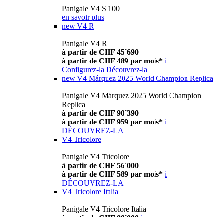
Panigale V4 S 100
en savoir plus
new
V4 R
Panigale V4 R
à partir de CHF 45´690
à partir de CHF 489 par mois*
i
Configurez-la
Découvrez-la
new
V4 Márquez 2025 World Champion Replica
Panigale V4 Márquez 2025 World Champion
Replica
à partir de CHF 90´390
à partir de CHF 959 par mois*
i
DÉCOUVREZ-LA
V4 Tricolore
Panigale V4 Tricolore
à partir de CHF 56´000
à partir de CHF 589 par mois*
i
DÉCOUVREZ-LA
V4 Tricolore Italia
Panigale V4 Tricolore Italia