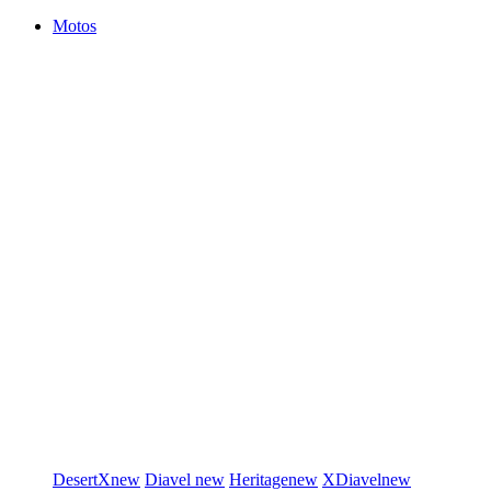
Motos
DesertX
new
Diavel
new
Heritage
new
XDiavel
new