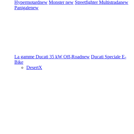
Hypermotard
new
Monster
new
Streetfighter
Multistrada
new
Panigale
new
La gamme Ducati
35 kW
Off-Road
new
Ducati Speciale
E-
Bike
DesertX