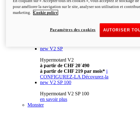
En cliquant sur « Accepter tous les cookies », vous acceptez le stockage de 
à partir de CHF 13´990
i
pour améliorer la navigation sur le site, analyser son utilisation et contribue
CONFIGUREZ-LA
Décovurez-la
marketing.
Cookie policy
new
V2
Hypermotard V2
Paramètres des cookies
AUTORISER TO
à partir de CHF 15´990
à partir de CHF 169 par mois*
i
CONFIGUREZ-LA
Décovurez-la
new
V2 SP
Hypermotard V2
à partir de CHF 20´490
à partir de CHF 219 par mois*
i
CONFIGUREZ-LA
Décovurez-la
new
V2 SP 100
Hypermotard V2 SP 100
en savoir plus
Monster