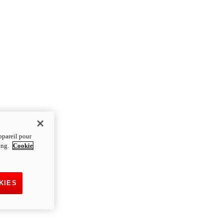
ppareil pour
ting.
Cookie
KIES