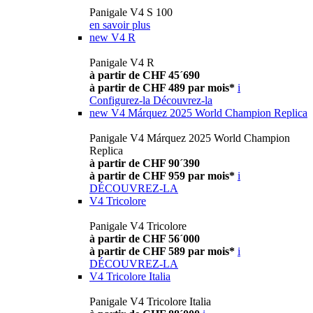
Panigale V4 S 100
en savoir plus
new
V4 R
Panigale V4 R
à partir de CHF 45´690
à partir de CHF 489 par mois*
i
Configurez-la
Découvrez-la
new
V4 Márquez 2025 World Champion Replica
Panigale V4 Márquez 2025 World Champion
Replica
à partir de CHF 90´390
à partir de CHF 959 par mois*
i
DÉCOUVREZ-LA
V4 Tricolore
Panigale V4 Tricolore
à partir de CHF 56´000
à partir de CHF 589 par mois*
i
DÉCOUVREZ-LA
V4 Tricolore Italia
Panigale V4 Tricolore Italia