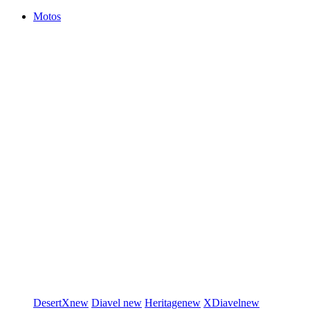
Motos
DesertX
new
Diavel
new
Heritage
new
XDiavel
new