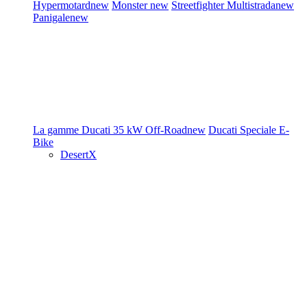
Hypermotard
new
Monster
new
Streetfighter
Multistrada
new
Panigale
new
La gamme Ducati
35 kW
Off-Road
new
Ducati Speciale
E-
Bike
DesertX