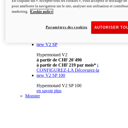
En cliquant sur « Accepter tous les cookies », vous acceptez le stockage de 
à partir de CHF 13´990
i
pour améliorer la navigation sur le site, analyser son utilisation et contribue
CONFIGUREZ-LA
Décovurez-la
marketing.
Cookie policy
new
V2
Hypermotard V2
Paramètres des cookies
AUTORISER TO
à partir de CHF 15´990
à partir de CHF 169 par mois*
i
CONFIGUREZ-LA
Décovurez-la
new
V2 SP
Hypermotard V2
à partir de CHF 20´490
à partir de CHF 219 par mois*
i
CONFIGUREZ-LA
Décovurez-la
new
V2 SP 100
Hypermotard V2 SP 100
en savoir plus
Monster