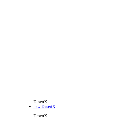
DesertX
new
DesertX
DesertX