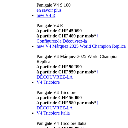
Panigale V4 S 100
en savoir plus
new
V4 R
Panigale V4 R
à partir de CHF 45´690
à partir de CHF 489 par mois*
i
Configurez-la
Découvrez-la
new
V4 Márquez 2025 World Champion Replica
Panigale V4 Márquez 2025 World Champion
Replica
à partir de CHF 90´390
à partir de CHF 959 par mois*
i
DÉCOUVREZ-LA
V4 Tricolore
Panigale V4 Tricolore
à partir de CHF 56´000
à partir de CHF 589 par mois*
i
DÉCOUVREZ-LA
V4 Tricolore Italia
Panigale V4 Tricolore Italia