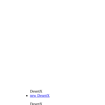
DesertX
new
DesertX
DesertX