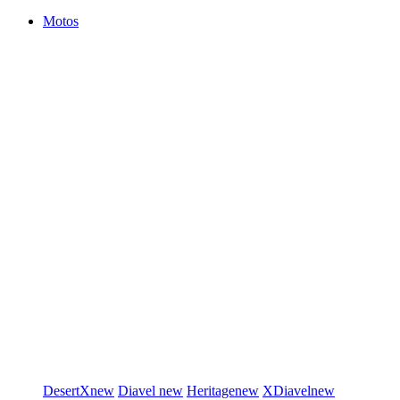
Motos
DesertX
new
Diavel
new
Heritage
new
XDiavel
new