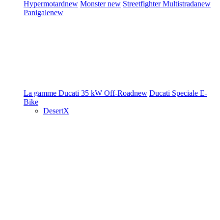
Hypermotard
new
Monster
new
Streetfighter
Multistrada
new
Panigale
new
La gamme Ducati
35 kW
Off-Road
new
Ducati Speciale
E-
Bike
DesertX