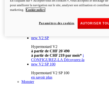
En cliquant sur « Accepter tous les cookies », vous acceptez le stockage de 
à partir de CHF 13´990
i
pour améliorer la navigation sur le site, analyser son utilisation et contribue
CONFIGUREZ-LA
Décovurez-la
marketing.
Cookie policy
new
V2
Hypermotard V2
Paramètres des cookies
AUTORISER TO
à partir de CHF 15´990
à partir de CHF 169 par mois*
i
CONFIGUREZ-LA
Décovurez-la
new
V2 SP
Hypermotard V2
à partir de CHF 20´490
à partir de CHF 219 par mois*
i
CONFIGUREZ-LA
Décovurez-la
new
V2 SP 100
Hypermotard V2 SP 100
en savoir plus
Monster