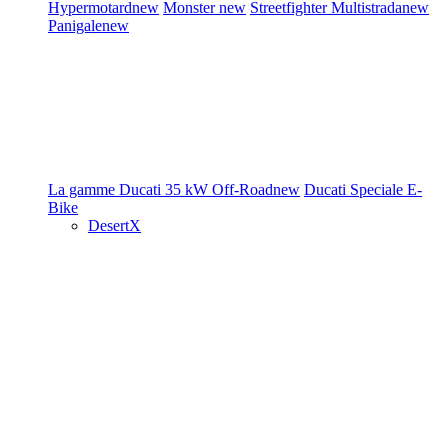
Hypermotard
new
Monster
new
Streetfighter
Multistrada
new
Panigale
new
La gamme Ducati
35 kW
Off-Road
new
Ducati Speciale
E-
Bike
DesertX