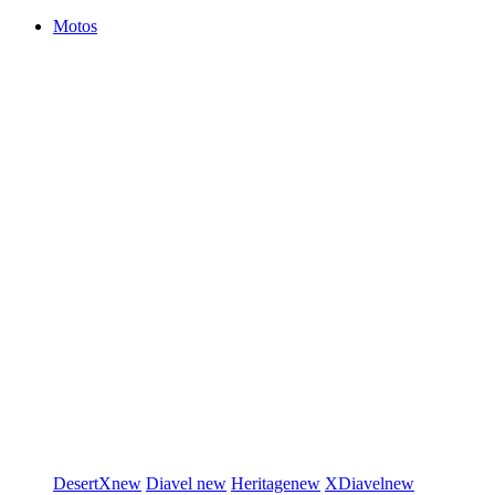
Motos
DesertX
new
Diavel
new
Heritage
new
XDiavel
new