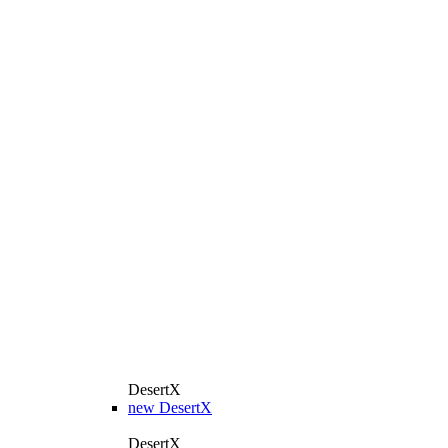
DesertX
new
DesertX
DesertX