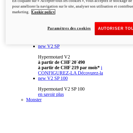
En cliquant sur « Accepter tous les cookies », vous acceptez le stockage de 
à partir de CHF 13´990
i
pour améliorer la navigation sur le site, analyser son utilisation et contribue
CONFIGUREZ-LA
Décovurez-la
marketing.
Cookie policy
new
V2
Hypermotard V2
Paramètres des cookies
AUTORISER TO
à partir de CHF 15´990
à partir de CHF 169 par mois*
i
CONFIGUREZ-LA
Décovurez-la
new
V2 SP
Hypermotard V2
à partir de CHF 20´490
à partir de CHF 219 par mois*
i
CONFIGUREZ-LA
Décovurez-la
new
V2 SP 100
Hypermotard V2 SP 100
en savoir plus
Monster