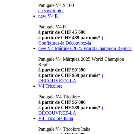
Panigale V4 S 100
en savoir plus
new
V4 R
Panigale V4 R
à partir de CHF 45´690
à partir de CHF 489 par mois*
i
Configurez-la
Découvrez-la
new
V4 Márquez 2025 World Champion Replica
Panigale V4 Márquez 2025 World Champion
Replica
à partir de CHF 90´390
à partir de CHF 959 par mois*
i
DÉCOUVREZ-LA
V4 Tricolore
Panigale V4 Tricolore
à partir de CHF 56´000
à partir de CHF 589 par mois*
i
DÉCOUVREZ-LA
V4 Tricolore Italia
Panigale V4 Tricolore Italia