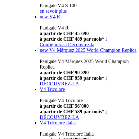
Panigale V4 S 100
en savoir plus
new
V4 R
Panigale V4 R
à partir de CHF 45´690
à partir de CHF 489 par mois*
i
Configurez-la
Découvrez-la
new
V4 Márquez 2025 World Champion Replica
Panigale V4 Márquez 2025 World Champion
Replica
à partir de CHF 90´390
à partir de CHF 959 par mois*
i
DÉCOUVREZ-LA
V4 Tricolore
Panigale V4 Tricolore
à partir de CHF 56´000
à partir de CHF 589 par mois*
i
DÉCOUVREZ-LA
V4 Tricolore Italia
Panigale V4 Tricolore Italia