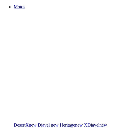
Motos
DesertX
new
Diavel
new
Heritage
new
XDiavel
new