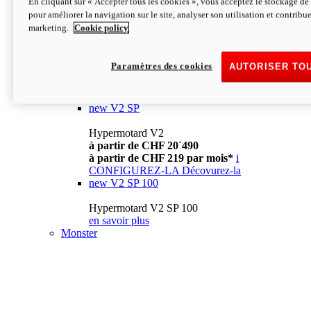
En cliquant sur « Accepter tous les cookies », vous acceptez le stockage de 
à partir de CHF 13´990
i
pour améliorer la navigation sur le site, analyser son utilisation et contribue
CONFIGUREZ-LA
Décovurez-la
marketing.
Cookie policy
new
V2
Hypermotard V2
Paramètres des cookies
AUTORISER TO
à partir de CHF 15´990
à partir de CHF 169 par mois*
i
CONFIGUREZ-LA
Décovurez-la
new
V2 SP
Hypermotard V2
à partir de CHF 20´490
à partir de CHF 219 par mois*
i
CONFIGUREZ-LA
Décovurez-la
new
V2 SP 100
Hypermotard V2 SP 100
en savoir plus
Monster