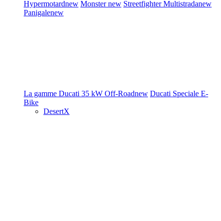
Hypermotard
new
Monster
new
Streetfighter
Multistrada
new
Panigale
new
La gamme Ducati
35 kW
Off-Road
new
Ducati Speciale
E-
Bike
DesertX