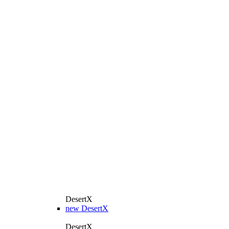
DesertX
new
DesertX
DesertX