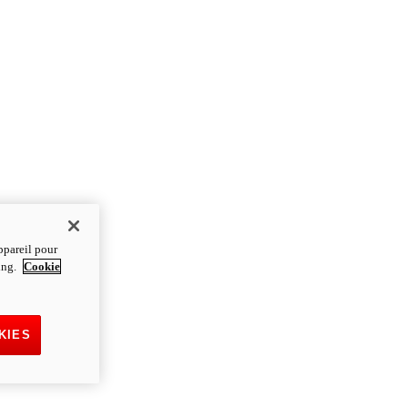
ppareil pour
ting.
Cookie
KIES