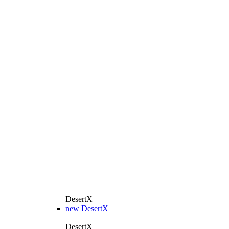
DesertX
new
DesertX
DesertX