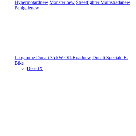
Hypermotard
new
Monster
new
Streetfighter
Multistrada
new
Panigale
new
La gamme Ducati
35 kW
Off-Road
new
Ducati Speciale
E-
Bike
DesertX