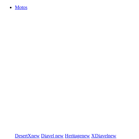
Motos
DesertX
new
Diavel
new
Heritage
new
XDiavel
new