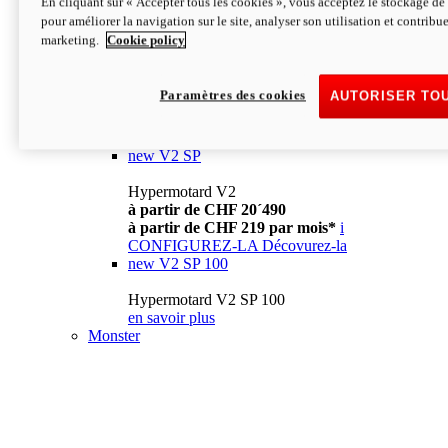
En cliquant sur « Accepter tous les cookies », vous acceptez le stockage de 
à partir de CHF 13´990
i
pour améliorer la navigation sur le site, analyser son utilisation et contribue
CONFIGUREZ-LA
Décovurez-la
marketing.
Cookie policy
new
V2
Hypermotard V2
Paramètres des cookies
AUTORISER TO
à partir de CHF 15´990
à partir de CHF 169 par mois*
i
CONFIGUREZ-LA
Décovurez-la
new
V2 SP
Hypermotard V2
à partir de CHF 20´490
à partir de CHF 219 par mois*
i
CONFIGUREZ-LA
Décovurez-la
new
V2 SP 100
Hypermotard V2 SP 100
en savoir plus
Monster