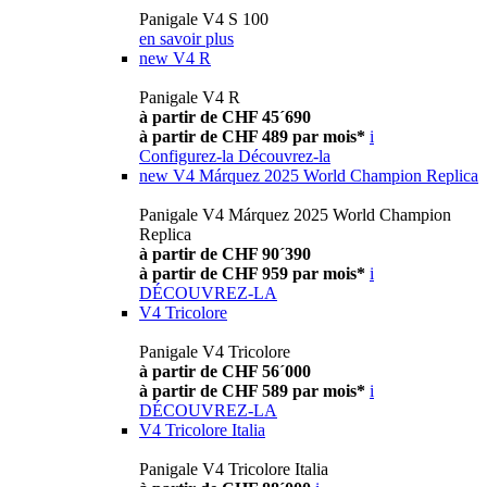
Panigale V4 S 100
en savoir plus
new
V4 R
Panigale V4 R
à partir de CHF 45´690
à partir de CHF 489 par mois*
i
Configurez-la
Découvrez-la
new
V4 Márquez 2025 World Champion Replica
Panigale V4 Márquez 2025 World Champion
Replica
à partir de CHF 90´390
à partir de CHF 959 par mois*
i
DÉCOUVREZ-LA
V4 Tricolore
Panigale V4 Tricolore
à partir de CHF 56´000
à partir de CHF 589 par mois*
i
DÉCOUVREZ-LA
V4 Tricolore Italia
Panigale V4 Tricolore Italia