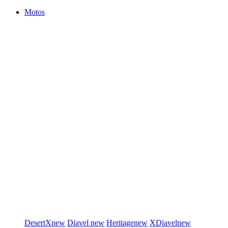
Motos
DesertX
new
Diavel
new
Heritage
new
XDiavel
new