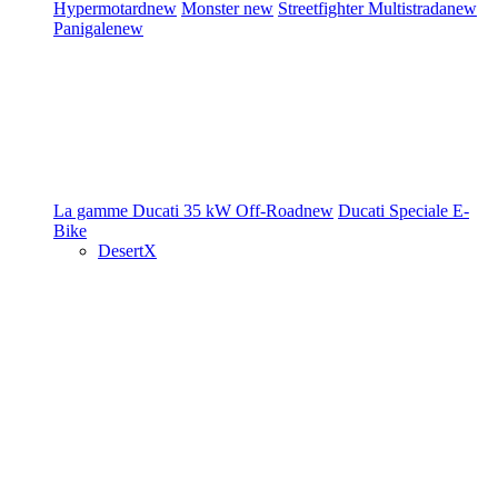
Hypermotard
new
Monster
new
Streetfighter
Multistrada
new
Panigale
new
La gamme Ducati
35 kW
Off-Road
new
Ducati Speciale
E-
Bike
DesertX