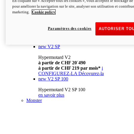
En cliquant sur « Accepter tous les cookies », vous acceptez le stockage de 
à partir de CHF 13´990
i
pour améliorer la navigation sur le site, analyser son utilisation et contribue
CONFIGUREZ-LA
Décovurez-la
marketing.
Cookie policy
new
V2
Hypermotard V2
Paramètres des cookies
AUTORISER TO
à partir de CHF 15´990
à partir de CHF 169 par mois*
i
CONFIGUREZ-LA
Décovurez-la
new
V2 SP
Hypermotard V2
à partir de CHF 20´490
à partir de CHF 219 par mois*
i
CONFIGUREZ-LA
Décovurez-la
new
V2 SP 100
Hypermotard V2 SP 100
en savoir plus
Monster