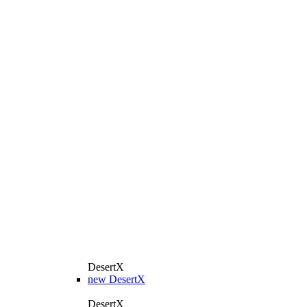
DesertX
new
DesertX
DesertX