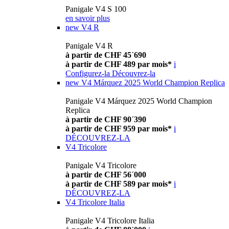
Panigale V4 S 100
en savoir plus
new
V4 R
Panigale V4 R
à partir de CHF 45´690
à partir de CHF 489 par mois*
i
Configurez-la
Découvrez-la
new
V4 Márquez 2025 World Champion Replica
Panigale V4 Márquez 2025 World Champion
Replica
à partir de CHF 90´390
à partir de CHF 959 par mois*
i
DÉCOUVREZ-LA
V4 Tricolore
Panigale V4 Tricolore
à partir de CHF 56´000
à partir de CHF 589 par mois*
i
DÉCOUVREZ-LA
V4 Tricolore Italia
Panigale V4 Tricolore Italia