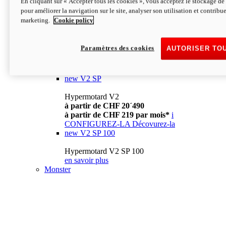
En cliquant sur « Accepter tous les cookies », vous acceptez le stockage de 
à partir de CHF 13´990
i
pour améliorer la navigation sur le site, analyser son utilisation et contribue
CONFIGUREZ-LA
Décovurez-la
marketing.
Cookie policy
new
V2
Hypermotard V2
Paramètres des cookies
AUTORISER TO
à partir de CHF 15´990
à partir de CHF 169 par mois*
i
CONFIGUREZ-LA
Décovurez-la
new
V2 SP
Hypermotard V2
à partir de CHF 20´490
à partir de CHF 219 par mois*
i
CONFIGUREZ-LA
Décovurez-la
new
V2 SP 100
Hypermotard V2 SP 100
en savoir plus
Monster