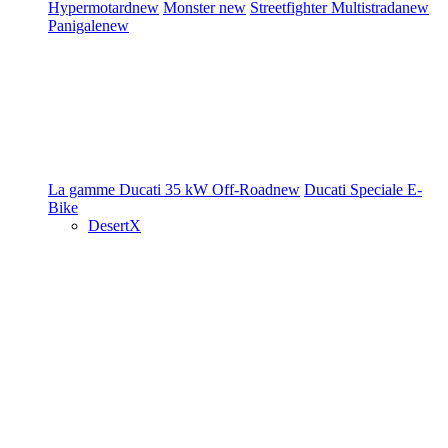
Hypermotard
new
Monster
new
Streetfighter
Multistrada
new
Panigale
new
La gamme Ducati
35 kW
Off-Road
new
Ducati Speciale
E-
Bike
DesertX