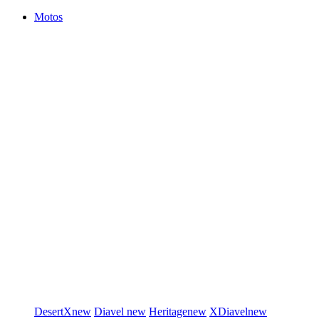
Motos
DesertX
new
Diavel
new
Heritage
new
XDiavel
new