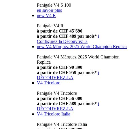
Panigale V4 S 100
en savoir plus
new
V4 R
Panigale V4 R
à partir de CHF 45´690
à partir de CHF 489 par mois*
i
Configurez-la
Découvrez-la
new
V4 Márquez 2025 World Champion Replica
Panigale V4 Márquez 2025 World Champion
Replica
à partir de CHF 90´390
à partir de CHF 959 par mois*
i
DÉCOUVREZ-LA
V4 Tricolore
Panigale V4 Tricolore
à partir de CHF 56´000
à partir de CHF 589 par mois*
i
DÉCOUVREZ-LA
V4 Tricolore Italia
Panigale V4 Tricolore Italia