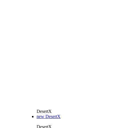
DesertX
new
DesertX
DesertX