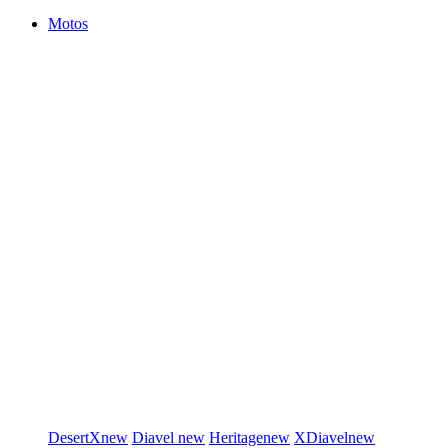
Motos
DesertX
new
Diavel
new
Heritage
new
XDiavel
new