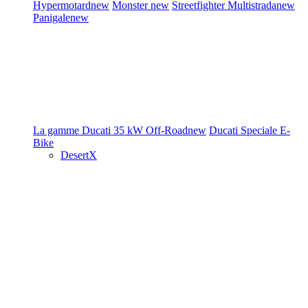
Hypermotard
new
Monster
new
Streetfighter
Multistrada
new
Panigale
new
La gamme Ducati
35 kW
Off-Road
new
Ducati Speciale
E-
Bike
DesertX