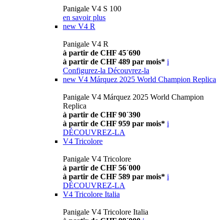
Panigale V4 S 100
en savoir plus
new
V4 R
Panigale V4 R
à partir de CHF 45´690
à partir de CHF 489 par mois*
i
Configurez-la
Découvrez-la
new
V4 Márquez 2025 World Champion Replica
Panigale V4 Márquez 2025 World Champion
Replica
à partir de CHF 90´390
à partir de CHF 959 par mois*
i
DÉCOUVREZ-LA
V4 Tricolore
Panigale V4 Tricolore
à partir de CHF 56´000
à partir de CHF 589 par mois*
i
DÉCOUVREZ-LA
V4 Tricolore Italia
Panigale V4 Tricolore Italia