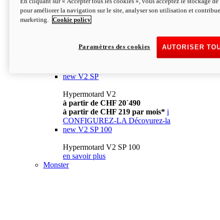
En cliquant sur « Accepter tous les cookies », vous acceptez le stockage de 
à partir de CHF 13´990
i
pour améliorer la navigation sur le site, analyser son utilisation et contribue
CONFIGUREZ-LA
Décovurez-la
marketing.
Cookie policy
new
V2
Hypermotard V2
Paramètres des cookies
AUTORISER TO
à partir de CHF 15´990
à partir de CHF 169 par mois*
i
CONFIGUREZ-LA
Décovurez-la
new
V2 SP
Hypermotard V2
à partir de CHF 20´490
à partir de CHF 219 par mois*
i
CONFIGUREZ-LA
Décovurez-la
new
V2 SP 100
Hypermotard V2 SP 100
en savoir plus
Monster