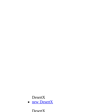
DesertX
new
DesertX
DesertX