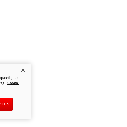
ppareil pour
ting.
Cookie
KIES