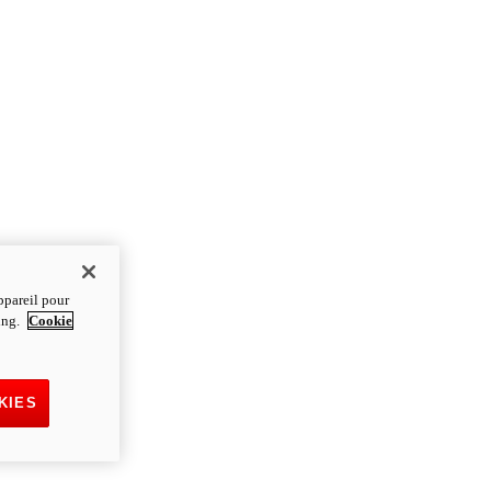
ppareil pour
ting.
Cookie
KIES