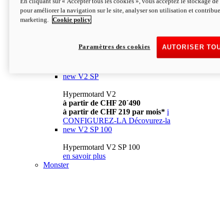
En cliquant sur « Accepter tous les cookies », vous acceptez le stockage de 
à partir de CHF 13´990
i
pour améliorer la navigation sur le site, analyser son utilisation et contribue
CONFIGUREZ-LA
Décovurez-la
marketing.
Cookie policy
new
V2
Hypermotard V2
Paramètres des cookies
AUTORISER TO
à partir de CHF 15´990
à partir de CHF 169 par mois*
i
CONFIGUREZ-LA
Décovurez-la
new
V2 SP
Hypermotard V2
à partir de CHF 20´490
à partir de CHF 219 par mois*
i
CONFIGUREZ-LA
Décovurez-la
new
V2 SP 100
Hypermotard V2 SP 100
en savoir plus
Monster