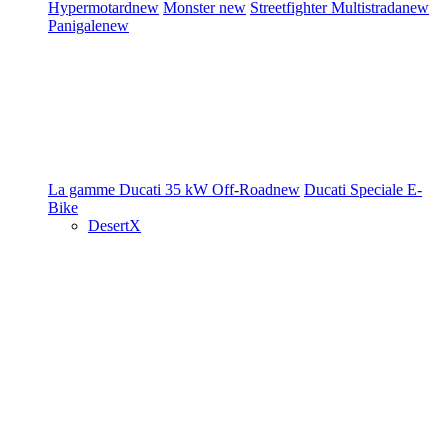
Hypermotard
new
Monster
new
Streetfighter
Multistrada
new
Panigale
new
La gamme Ducati
35 kW
Off-Road
new
Ducati Speciale
E-
Bike
DesertX