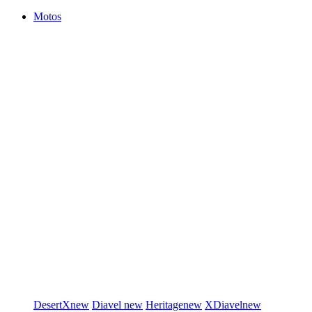
Motos
DesertX
new
Diavel
new
Heritage
new
XDiavel
new