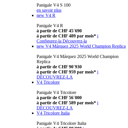
Panigale V4 S 100
en savoir plus
new
V4 R
Panigale V4 R
à partir de CHF 45´690
à partir de CHF 489 par mois*
i
Configurez-la
Découvrez-la
new
V4 Márquez 2025 World Champion Replica
Panigale V4 Márquez 2025 World Champion
Replica
à partir de CHF 90´930
à partir de CHF 959 par mois*
i
DÉCOUVREZ-LA
V4 Tricolore
Panigale V4 Tricolore
à partir de CHF 56´000
à partir de CHF 589 par mois*
i
DÉCOUVREZ-LA
V4 Tricolore Italia
Panigale V4 Tricolore Italia