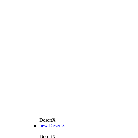
DesertX
new
DesertX
DesertX