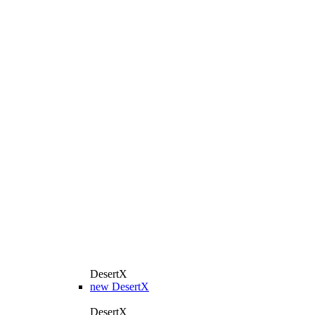
DesertX
new
DesertX
DesertX