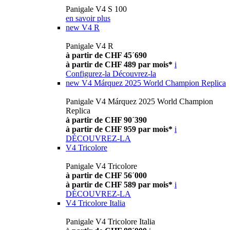
Panigale V4 S 100
en savoir plus
new
V4 R
Panigale V4 R
à partir de CHF 45´690
à partir de CHF 489 par mois*
i
Configurez-la
Découvrez-la
new
V4 Márquez 2025 World Champion Replica
Panigale V4 Márquez 2025 World Champion
Replica
à partir de CHF 90´390
à partir de CHF 959 par mois*
i
DÉCOUVREZ-LA
V4 Tricolore
Panigale V4 Tricolore
à partir de CHF 56´000
à partir de CHF 589 par mois*
i
DÉCOUVREZ-LA
V4 Tricolore Italia
Panigale V4 Tricolore Italia