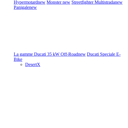
Hypermotard
new
Monster
new
Streetfighter
Multistrada
new
Panigale
new
La gamme Ducati
35 kW
Off-Road
new
Ducati Speciale
E-
Bike
DesertX