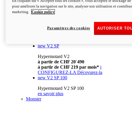
En cliquant sur « Accepter tous les cookies », vous acceptez le stockage de 
à partir de CHF 13´990
i
pour améliorer la navigation sur le site, analyser son utilisation et contribue
CONFIGUREZ-LA
Décovurez-la
marketing.
Cookie policy
new
V2
Hypermotard V2
Paramètres des cookies
AUTORISER TO
à partir de CHF 15´990
à partir de CHF 169 par mois*
i
CONFIGUREZ-LA
Décovurez-la
new
V2 SP
Hypermotard V2
à partir de CHF 20´490
à partir de CHF 219 par mois*
i
CONFIGUREZ-LA
Décovurez-la
new
V2 SP 100
Hypermotard V2 SP 100
en savoir plus
Monster