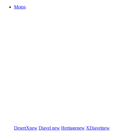
Motos
DesertX
new
Diavel
new
Heritage
new
XDiavel
new