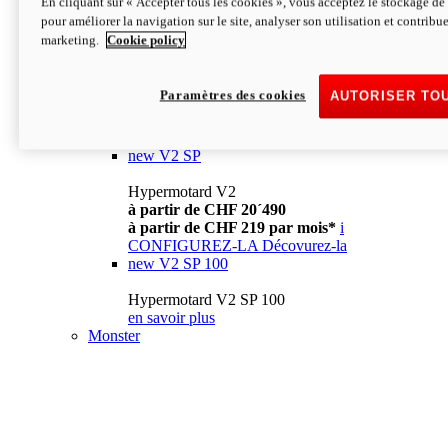
En cliquant sur « Accepter tous les cookies », vous acceptez le stockage de 
à partir de CHF 13´990
i
pour améliorer la navigation sur le site, analyser son utilisation et contribue
CONFIGUREZ-LA
Décovurez-la
marketing.
Cookie policy
new
V2
Hypermotard V2
Paramètres des cookies
AUTORISER TO
à partir de CHF 15´990
à partir de CHF 169 par mois*
i
CONFIGUREZ-LA
Décovurez-la
new
V2 SP
Hypermotard V2
à partir de CHF 20´490
à partir de CHF 219 par mois*
i
CONFIGUREZ-LA
Décovurez-la
new
V2 SP 100
Hypermotard V2 SP 100
en savoir plus
Monster