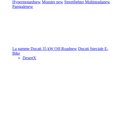
Hypermotard
new
Monster
new
Streetfighter
Multistrada
new
Panigale
new
La gamme Ducati
35 kW
Off-Road
new
Ducati Speciale
E-
Bike
DesertX