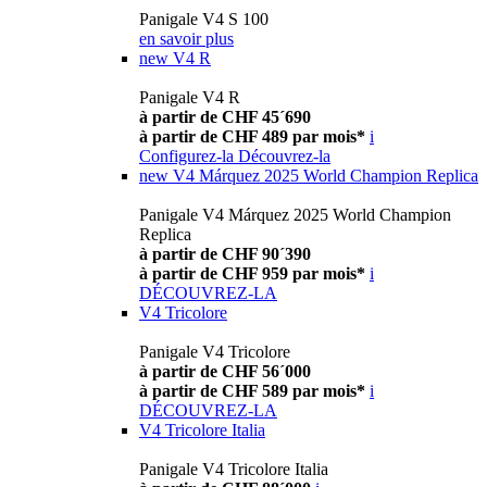
Panigale V4 S 100
en savoir plus
new
V4 R
Panigale V4 R
à partir de CHF 45´690
à partir de CHF 489 par mois*
i
Configurez-la
Découvrez-la
new
V4 Márquez 2025 World Champion Replica
Panigale V4 Márquez 2025 World Champion
Replica
à partir de CHF 90´390
à partir de CHF 959 par mois*
i
DÉCOUVREZ-LA
V4 Tricolore
Panigale V4 Tricolore
à partir de CHF 56´000
à partir de CHF 589 par mois*
i
DÉCOUVREZ-LA
V4 Tricolore Italia
Panigale V4 Tricolore Italia