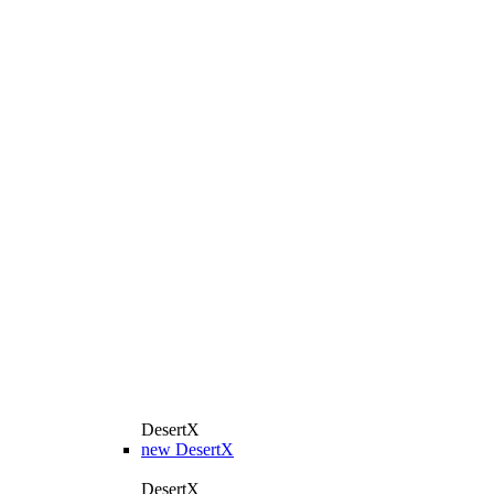
DesertX
new
DesertX
DesertX