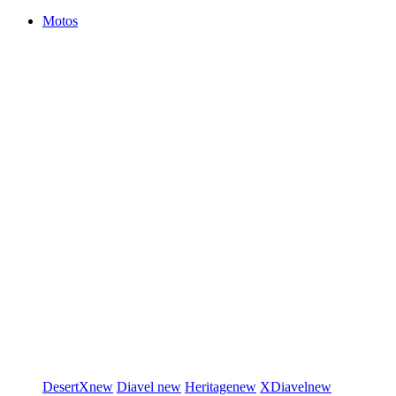
Motos
DesertX
new
Diavel
new
Heritage
new
XDiavel
new